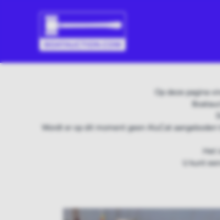
Op deze pagina vi
Boatauc
D
Wordt er op dit moment geen AluCat aangeboden t
Het 
U kunt een