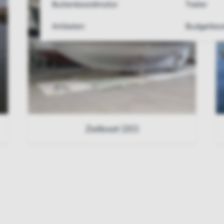
Buitenboordmotor
Trailer
Artikelen
Budgetboo
Zeilboot (20)