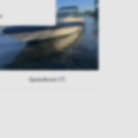
t
Speedboot (7)