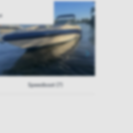
t
Speedboot (7)