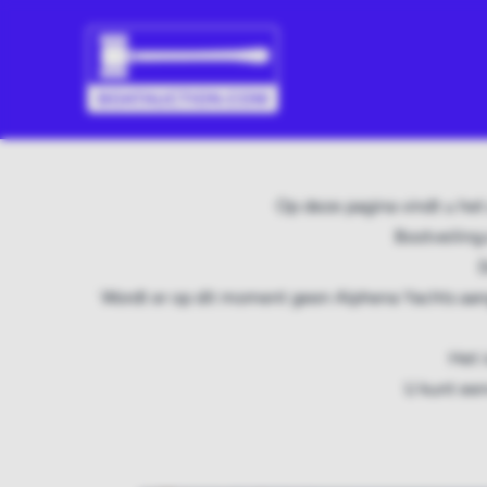
Op deze pagina vindt u het
Bootveiling
D
Wordt er op dit moment geen Alphena Yachts aan
Het 
U kunt een