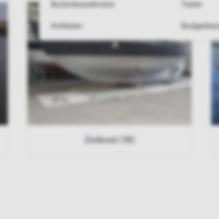
Buitenboordmotor
Trailer
Artikelen
Budgetboo
Zeilboot (18)