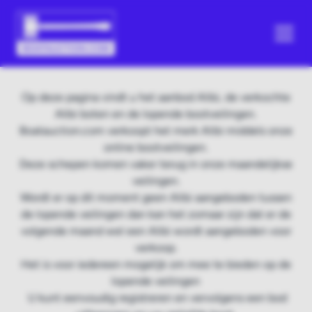
Op deze pagina vindt u het aanbod Alibi, de verkochte
Alibi boten en de lopende bootveilingen.
Boatauction.com verkoopt het merk Alibi middels onze
online bootveilingen.
Deze schepen komen vaker terug in onze maandelijkse
veilingen.
Wordt er op dit moment geen Alibi aangeboden tussen
de lopende veilingen dan kan het zomaar zijn dat er de
volgende maand wel een Alibi wordt aangeboden voor
verkoop.
Het is voor iedereen mogelijk om mee te bieden op de
lopende veilingen
U kunt eenvoudig registreren en vervolgens een bod