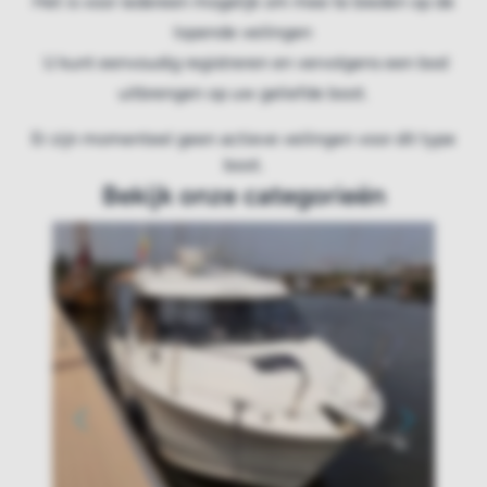
Het is voor iedereen mogelijk om mee te bieden op de
lopende veilingen
U kunt eenvoudig registreren en vervolgens een bod
uitbrengen op uw geliefde boot.
Er zijn momenteel geen actieve veilingen voor dit type
boot.
Bekijk onze categorieën