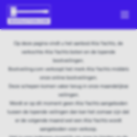
Op deze pagina vindt u het aanbod Alia Yachts, de
verkochte Alia Yachts boten en de lopende
bootveilingen.
Bootveiling.com verkoopt het merk Alia Yachts middels
onze online bootveilingen.
Deze schepen komen vaker terug in onze maandelijkse
veilingen.
Wordt er op dit moment geen Alia Yachts aangeboden
tussen de lopende veilingen dan kan het zomaar zijn dat
er de volgende maand wel een Alia Yachts wordt
aangeboden voor verkoop.