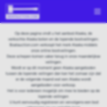
Op deze pagina vindt u het aanbod Alaska, de
verkochte Alaska boten en de lopende bootveilingen.
Boatauction.com verkoopt het merk Alaska middels
onze online bootveilingen.
Deze schepen komen vaker terug in onze maandelijkse
veilingen.
Wordt er op dit moment geen Alaska aangeboden
tussen de lopende veilingen dan kan het zomaar zijn dat
er de volgende maand wel een Alaska wordt
aangeboden voor verkoop.
Het is voor iedereen mogelijk om mee te bieden op de
lopende veilingen
U kunt eenvoudig registreren en vervolgens een bod