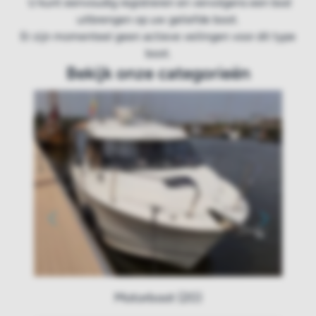
U kunt eenvoudig registreren en vervolgens een bod
uitbrengen op uw geliefde boot.
Er zijn momenteel geen actieve veilingen voor dit type
boot.
Bekijk onze categorieën
Motorboot (20)