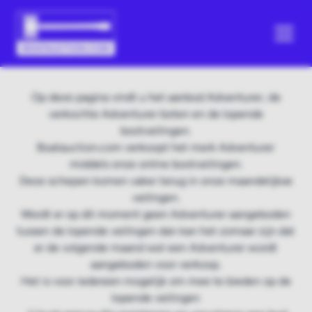
Op deze pagina vindt u het aanbod Adventurer, de
verkochte Adventurer boten en de lopende
bootveilingen.
Boatauction.com verkoopt het merk Adventurer
middels onze online bootveilingen.
Deze schepen komen vaker terug in onze maandelijkse
veilingen.
Wordt er op dit moment geen Adventurer aangeboden
tussen de lopende veilingen dan kan het zomaar zijn dat
er de volgende maand wel een Adventurer wordt
aangeboden voor verkoop.
Het is voor iedereen mogelijk om mee te bieden op de
lopende veilingen