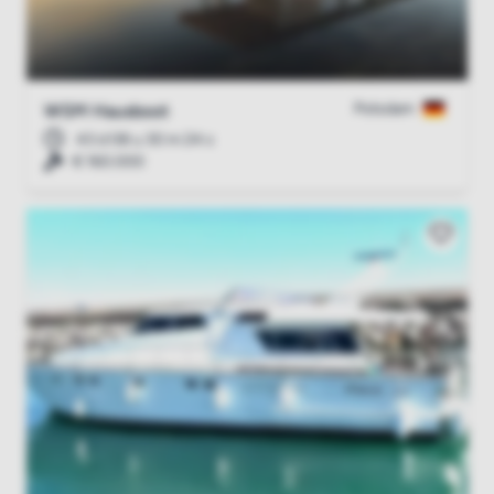
Potsdam
WSM Hausboot
43 d 08 u 30 m 23 s
€ 160.000