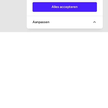
Alles accepteren
Aanpassen
SNEL NAAR
Vraag en antwoord
Veiling toezicht
Executieveilingen
Inschrijven nieuwsbrief