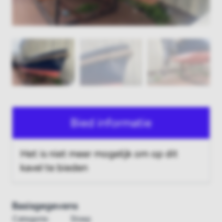
Bied informatie
Het is niet meer mogelijk om op dit
kavel te bieden
Basisgegevens
Categorie:
Sloep