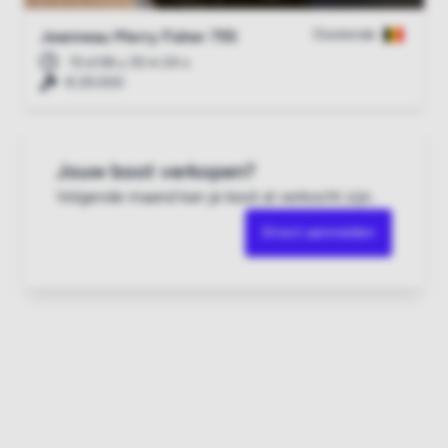
Oostende
Jeanneau Merry Fisher 795
15 d 08 u 35 m 23 s
€ 29.000
Jouw boot verkopen?
Volgende maand kan je boot al verkocht zijn.
Direct aanmelden