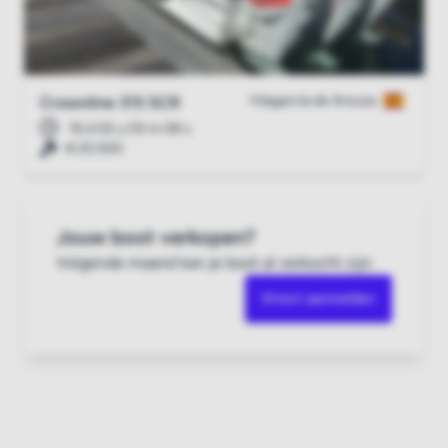
Vilagarcía de Arousa
Crownline 315 SCR
16 d 02 u 05 m 07 s
€ 25.500
Jouw boot verkopen?
Volgende maand kan je boot al verkocht zijn.
Direct aanmelden