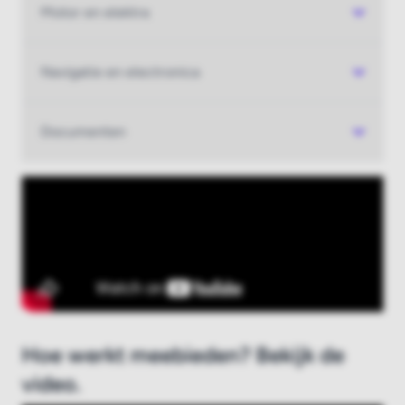
Motor en elektra
Nieuw bij Boatauction.com?
Registreer hier
Navigatie en electronica
Documenten
Hoe werkt meebieden? Bekijk de
video.