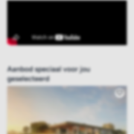
Aanbod speciaal voor jou
geselecteerd