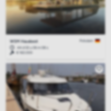
Potsdam
WSM Hausboot
44 d 02 u 06 m 07 s
€ 160.000