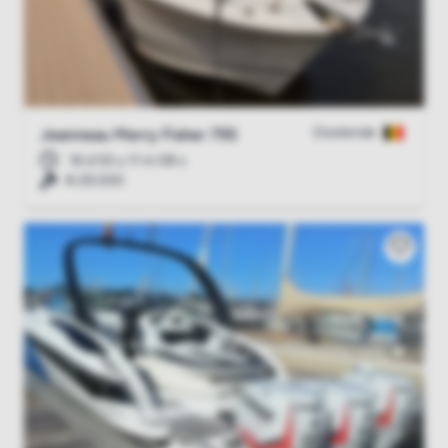
Oostende
Jeanneau Merry Fisher 795
16 d 02 u 11 m 07 s
€ 29.000