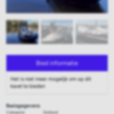
Bied informatie
Het is niet meer mogelijk om op dit
kavel te bieden
Basisgegevens
Categorie:
Zeilboot