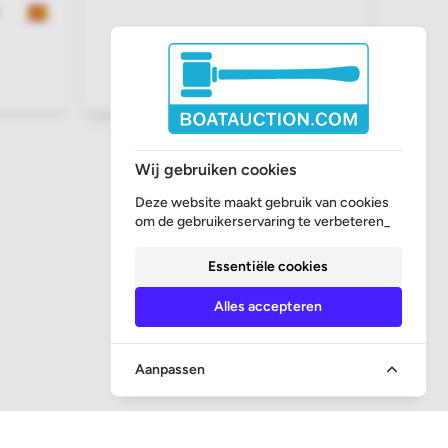
Wij gebruiken cookies
Deze website maakt gebruik van cookies
om de gebruikerservaring te verbeteren_
Essentiële cookies
Alles accepteren
Aanpassen