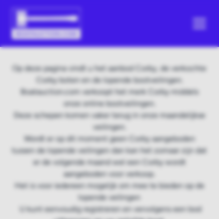
Op deze pagina vindt u het aanbod Corby, de verkochte
Corby boten en de lopende bootveilingen.
Boatauction.com verkoopt het merk Corby middels
onze online bootveilingen.
Deze schepen komen vaker terug in onze maandelijkse
veilingen.
Wordt er op dit moment geen Corby aangeboden
tussen de lopende veilingen dan kan het zomaar zijn dat
er de volgende maand wel een Corby wordt
aangeboden voor verkoop.
Het is voor iedereen mogelijk om mee te bieden op de
lopende veilingen
U kunt eenvoudig registreren en vervolgens een bod