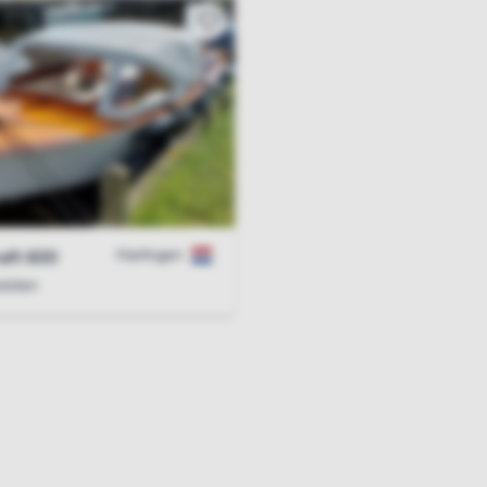
Harlingen
aft 600
loten