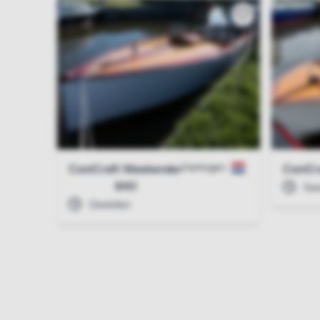
Harlingen
ConiCraft Weekender
ConiCr
840
Ges
Gesloten