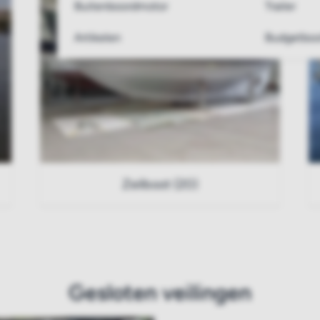
Buitenboordmotor
Trailer
Artikelen
Budgetboo
Zeilboot (20)
Gesloten veilingen