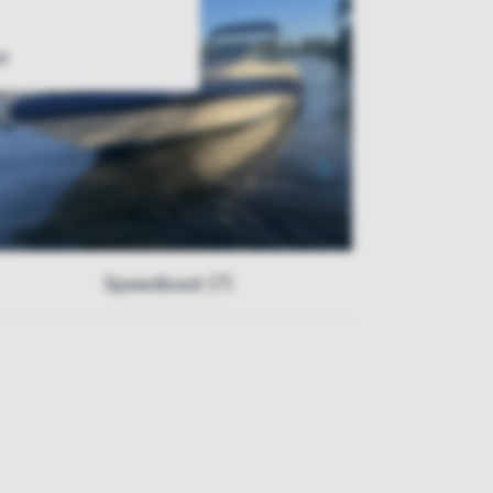
t
Speedboot (7)