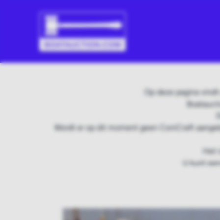
Op deze pagina vindt
Boataucti
D
Wordt er op dit moment geen ConiCraft aangeb
Het 
U kunt een