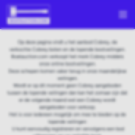
Op deze pagina vindt u het aanbod Cobrey, de
verkochte Cobrey boten en de lopende bootveilingen.
Boatauction.com verkoopt het merk Cobrey middels
onze online bootveilingen.
Deze schepen komen vaker terug in onze maandelijkse
veilingen.
Wordt er op dit moment geen Cobrey aangeboden
tussen de lopende veilingen dan kan het zomaar zijn dat
er de volgende maand wel een Cobrey wordt
aangeboden voor verkoop.
Het is voor iedereen mogelijk om mee te bieden op de
lopende veilingen
U kunt eenvoudig registreren en vervolgens een bod