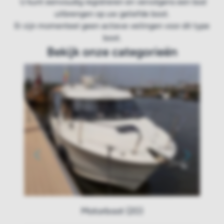
U kunt eenvoudig registreren en vervolgens een bod
uitbrengen op uw geliefde boot.
Er zijn momenteel geen actieve veilingen voor dit type
boot.
Bekijk onze categorieën
Motorboot (20)