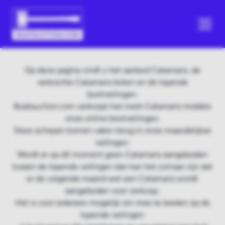
Op deze pagina vindt u het aanbod Catamaris, de
verkochte Catamaris boten en de lopende
bootveilingen.
Boatauction.com verkoopt het merk Catamaris middels
onze online bootveilingen.
Deze schepen komen vaker terug in onze maandelijkse
veilingen.
Wordt er op dit moment geen Catamaris aangeboden
tussen de lopende veilingen dan kan het zomaar zijn dat
er de volgende maand wel een Catamaris wordt
aangeboden voor verkoop.
Het is voor iedereen mogelijk om mee te bieden op de
lopende veilingen