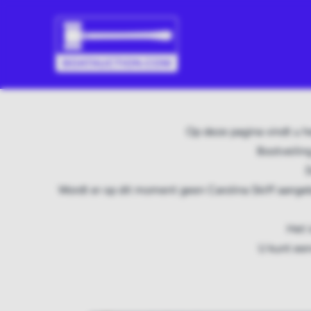
Op deze pagina vindt u h
Bootveilin
D
Wordt er op dit moment geen Carolina Skiff aangeb
Het 
U kunt een