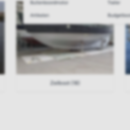
Buitenboordmotor
Trailer
Artikelen
Budgetboo
Zeilboot (18)