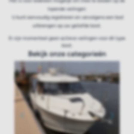
Het is voor iedereen mogelijk om mee te bieden op de
lopende veilingen
U kunt eenvoudig registreren en vervolgens een bod
uitbrengen op uw geliefde boot.
Er zijn momenteel geen actieve veilingen voor dit type
boot.
Bekijk onze categorieën