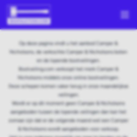
Op deze pagina vindt u het aanbod Camper &
Nicholsons, de verkochte Camper & Nicholsons boten
en de lopende bootveilingen.
Bootveiling.com verkoopt het merk Camper &
Nicholsons middels onze online bootveilingen.
Deze schepen komen vaker terug in onze maandelijkse
veilingen.
Wordt er op dit moment geen Camper & Nicholsons
aangeboden tussen de lopende veilingen dan kan het
zomaar zijn dat er de volgende maand wel een Camper
& Nicholsons wordt aangeboden voor verkoop.