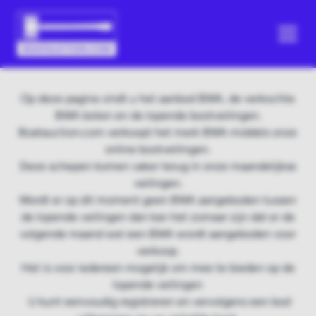
Op deze pagina vindt u het aanbod BWA, de verkochte
BWA boten en de lopende bootveilingen.
Boatauction.com verkoopt het merk BWA middels onze
online bootveilingen.
Deze schepen komen vaker terug in onze maandelijkse
veilingen.
Wordt er op dit moment geen BWA aangeboden tussen
de lopende veilingen dan kan het zomaar zijn dat er de
volgende maand wel een BWA wordt aangeboden voor
verkoop.
Het is voor iedereen mogelijk om mee te bieden op de
lopende veilingen
U kunt eenvoudig registreren en vervolgens een bod