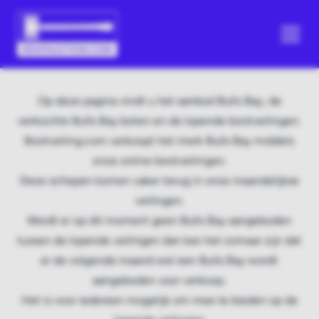
Op deze pagina vindt u het aanbod Bulls Bay, de
verkochte Bulls Bay boten en de lopende bootveilingen.
Bootveiling.com verkoopt het merk Bulls Bay middels
onze online bootveilingen.
Deze schepen komen vaker terug in onze maandelijkse
veilingen.
Wordt er op dit moment geen Bulls Bay aangeboden
tussen de lopende veilingen dan kan het zomaar zijn dat
er de volgende maand wel een Bulls Bay wordt
aangeboden voor verkoop.
Het is voor iedereen mogelijk om mee te bieden op de