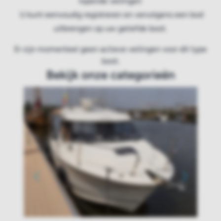
lopende veilingen
U kunt eenvoudig registreren en vervolgens een bod
uitbrengen op uw geliefde boot.
Er zijn momenteel geen actieve veilingen voor dit type
boot.
Bekijk onze categorieën