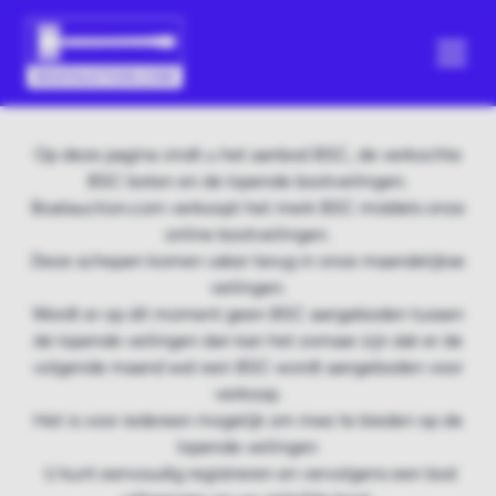
Op deze pagina vindt u het aanbod BSC, de verkochte
BSC boten en de lopende bootveilingen.
Boatauction.com verkoopt het merk BSC middels onze
online bootveilingen.
Deze schepen komen vaker terug in onze maandelijkse
veilingen.
Wordt er op dit moment geen BSC aangeboden tussen
de lopende veilingen dan kan het zomaar zijn dat er de
volgende maand wel een BSC wordt aangeboden voor
verkoop.
Het is voor iedereen mogelijk om mee te bieden op de
lopende veilingen
U kunt eenvoudig registreren en vervolgens een bod