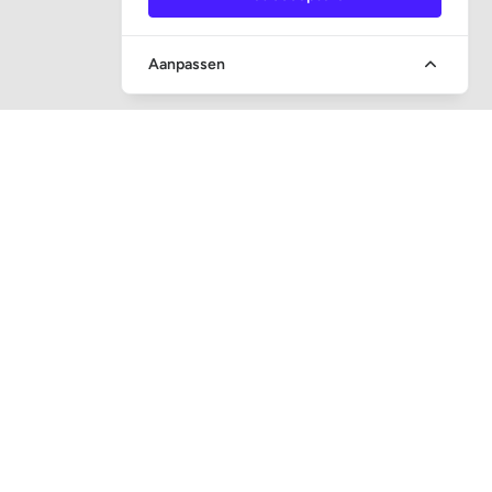
Aanpassen
SNEL NAAR
Vraag en antwoord
Veiling toezicht
Executieveilingen
Inschrijven nieuwsbrief
Mijn boot verkopen