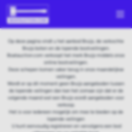
Op deze pagina vindt u het aanbod Bruijs, de verkochte
Bruijs boten en de lopende bootveilingen.
Boatauction.com verkoopt het merk Bruijs middels onze
online bootveilingen.
Deze schepen komen vaker terug in onze maandelijkse
veilingen.
Wordt er op dit moment geen Bruijs aangeboden tussen
de lopende veilingen dan kan het zomaar zijn dat er de
volgende maand wel een Bruijs wordt aangeboden voor
verkoop.
Het is voor iedereen mogelijk om mee te bieden op de
lopende veilingen
U kunt eenvoudig registreren en vervolgens een bod