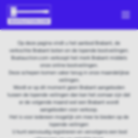
Op deze pagina vindt u het aanbod Brabant, de
verkochte Brabant boten en de lopende bootveilingen.
Boatauction.com verkoopt het merk Brabant middels
onze online bootveilingen.
Deze schepen komen vaker terug in onze maandelijkse
veilingen.
Wordt er op dit moment geen Brabant aangeboden
tussen de lopende veilingen dan kan het zomaar zijn dat
er de volgende maand wel een Brabant wordt
aangeboden voor verkoop.
Het is voor iedereen mogelijk om mee te bieden op de
lopende veilingen
U kunt eenvoudig registreren en vervolgens een bod