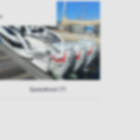
t
Speedboot (7)