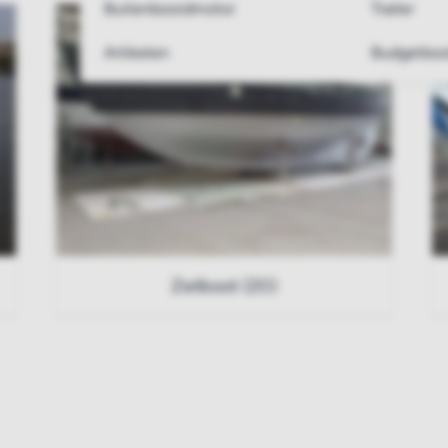
Buitenboordmotor
Trailer
Artikelen
Budgetboo
Zeilboot (20)