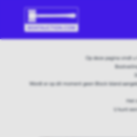
Op deze pagina vindt u 
Bootveili
D
Wordt er op dit moment geen Block Island aangeb
Het 
U kunt een