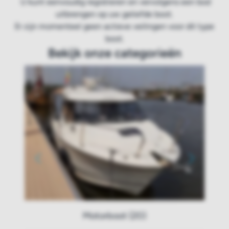
U kunt eenvoudig registreren en vervolgens een bod
uitbrengen op uw geliefde boot.
Er zijn momenteel geen actieve veilingen voor dit type
boot.
Bekijk onze categorieën
Motorboot (20)