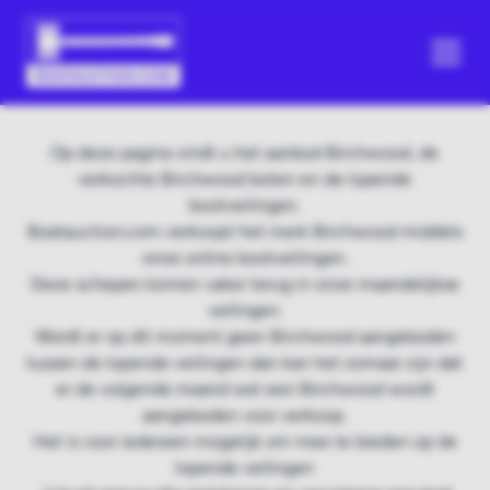
Op deze pagina vindt u het aanbod Birchwood, de
verkochte Birchwood boten en de lopende
bootveilingen.
Boatauction.com verkoopt het merk Birchwood middels
onze online bootveilingen.
Deze schepen komen vaker terug in onze maandelijkse
veilingen.
Wordt er op dit moment geen Birchwood aangeboden
tussen de lopende veilingen dan kan het zomaar zijn dat
er de volgende maand wel een Birchwood wordt
aangeboden voor verkoop.
Het is voor iedereen mogelijk om mee te bieden op de
lopende veilingen