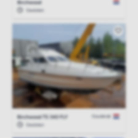
Birchwood
Gesloten
Gouderak
Birchwood TS 340 FLY
Gesloten