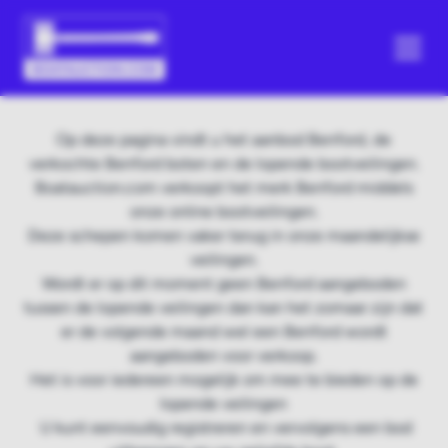
Op deze pagina vindt u het aanbod Benford, de
verkochte Benford boten en de lopende bootveilingen.
Boatauction.com verkoopt het merk Benford middels
onze online bootveilingen.
Deze schepen komen vaker terug in onze maandelijkse
veilingen.
Wordt er op dit moment geen Benford aangeboden
tussen de lopende veilingen dan kan het zomaar zijn dat
er de volgende maand wel een Benford wordt
aangeboden voor verkoop.
Het is voor iedereen mogelijk om mee te bieden op de
lopende veilingen
U kunt eenvoudig registreren en vervolgens een bod