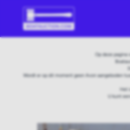
Op deze pagina v
Boatau
D
Wordt er op dit moment geen Avon aangeboden tuss
Het 
U kunt een