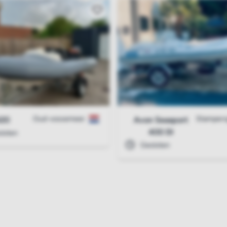
Oud-vossemeer
Stampers
420
Avon Seasport
400 Dl
loten
Gesloten