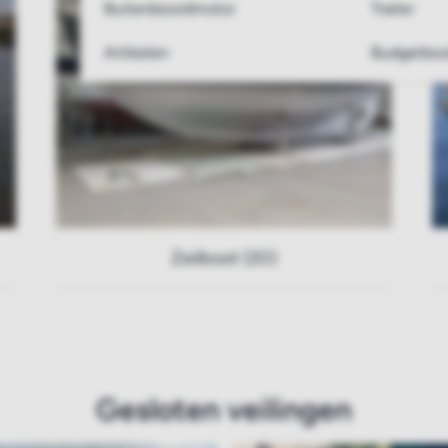
Buitenboordmotor
Trailer
Artikelen
Budgetboo
Zeilboot (20)
Gesloten veilingen