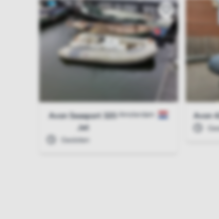
Amsterdam
Avon Seasport 320
Avon 
Jet
Ges
Gesloten