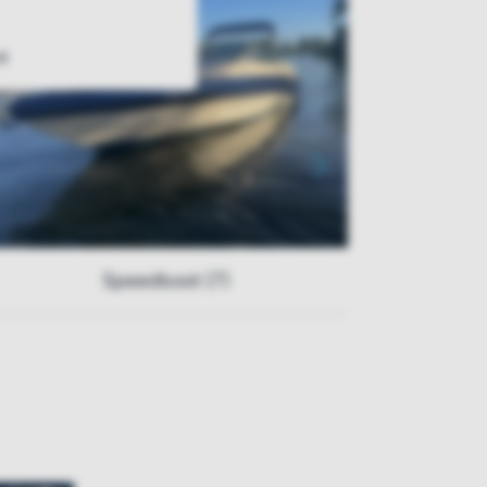
t
Speedboot (7)