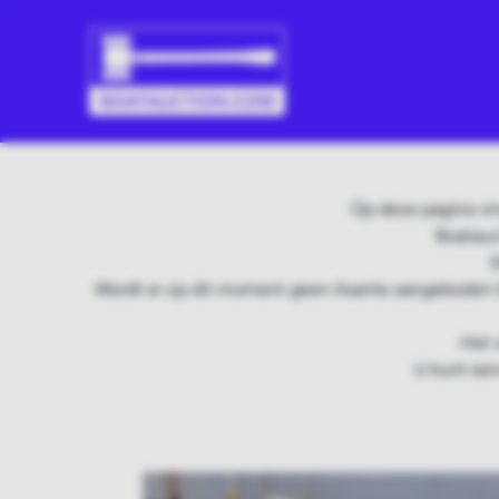
Op deze pagina vi
Boatauc
D
Wordt er op dit moment geen Asante aangeboden t
Het 
U kunt een