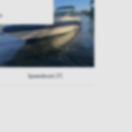
t
Speedboot (7)