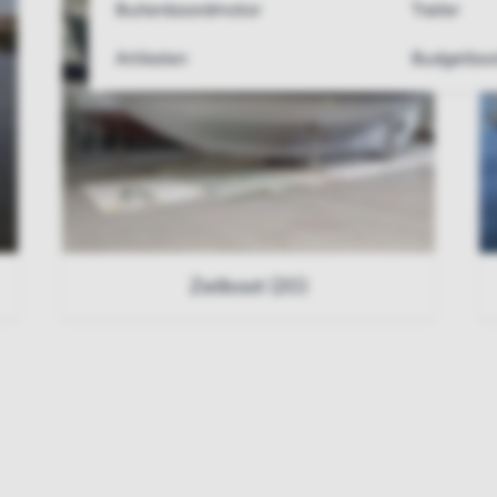
Buitenboordmotor
Trailer
Artikelen
Budgetboo
Zeilboot (20)