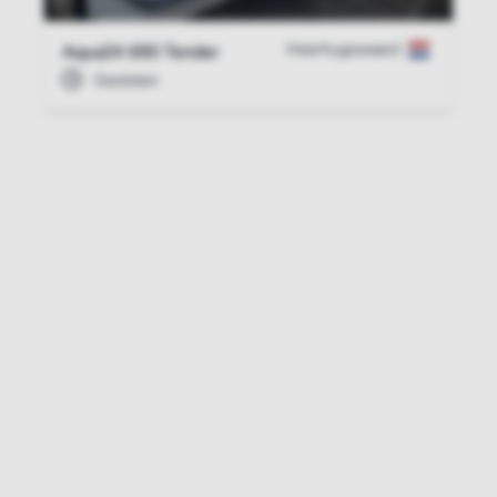
Heerhugowaard
Aqua24 690 Tender
Gesloten