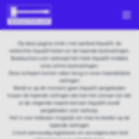
Op deze pagina vindt u het aanbod Aqua24, de
verkochte Aqua24 boten en de lopende bootveilingen.
Boatauction.com verkoopt het merk Aqua24 middels
onze online bootveilingen.
Deze schepen komen vaker terug in onze maandelijkse
veilingen.
Wordt er op dit moment geen Aqua24 aangeboden
tussen de lopende veilingen dan kan het zomaar zijn dat
er de volgende maand wel een Aqua24 wordt
aangeboden voor verkoop.
Het is voor iedereen mogelijk om mee te bieden op de
lopende veilingen
U kunt eenvoudig registreren en vervolgens een bod