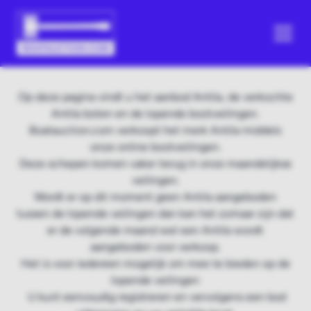
Op deze pagina vindt u het aanbod Antila, de verkochte
Antila boten en de lopende bootveilingen.
Boatauction.com verkoopt het merk Antila middels
onze online bootveilingen.
Deze schepen komen vaker terug in onze maandelijkse
veilingen.
Wordt er op dit moment geen Antila aangeboden
tussen de lopende veilingen dan kan het zomaar zijn dat
er de volgende maand wel een Antila wordt
aangeboden voor verkoop.
Het is voor iedereen mogelijk om mee te bieden op de
lopende veilingen
U kunt eenvoudig registreren en vervolgens een bod