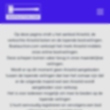
Op deze pagina vindt u het aanbod Airsolid, de
verkochte Airsolid boten en de lopende bootveilingen.
Boatauction.com verkoopt het merk Airsolid middels
onze online bootveilingen.
Deze schepen komen vaker terug in onze maandelijkse
veilingen.
Wordt er op dit moment geen Airsolid aangeboden
tussen de lopende veilingen dan kan het zomaar zijn dat
er de volgende maand wel een Airsolid wordt
aangeboden voor verkoop.
Het is voor iedereen mogelijk om mee te bieden op de
lopende veilingen
U kunt eenvoudig registreren en vervolgens een bod