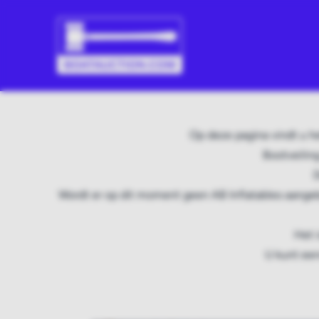
Op deze pagina vindt u he
Bootveilin
D
Wordt er op dit moment geen AB Inflatables aangeb
Het 
U kunt een