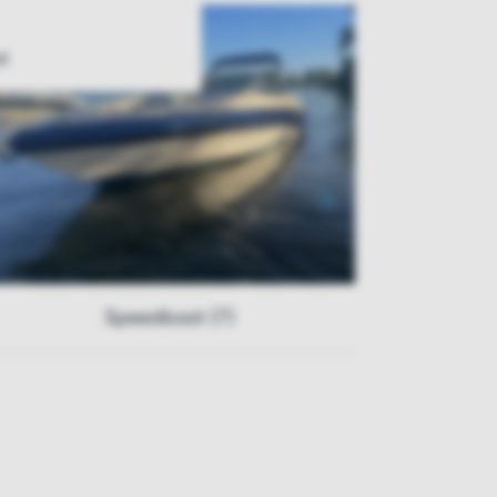
t
Speedboot (7)