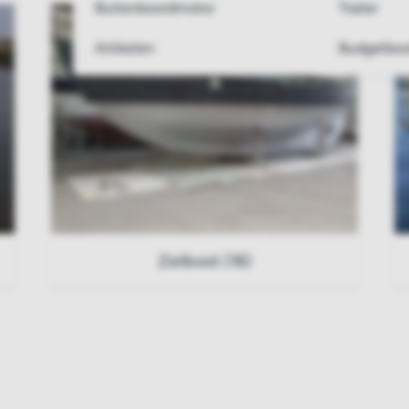
Buitenboordmotor
Trailer
Artikelen
Budgetboo
Zeilboot (18)