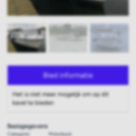
Bied informatie
Het is niet meer mogelijk om op dit
kavel te bieden
Basisgegevens
Categorie:
Motorboot