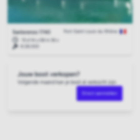
Port-Saint-Louis-du-Rhône
Sanlorenzo 1740
15 d 14 u 08 m 35 s
€ 28.000
Jouw boot verkopen?
Volgende maand kan je boot al verkocht zijn.
Direct aanmelden