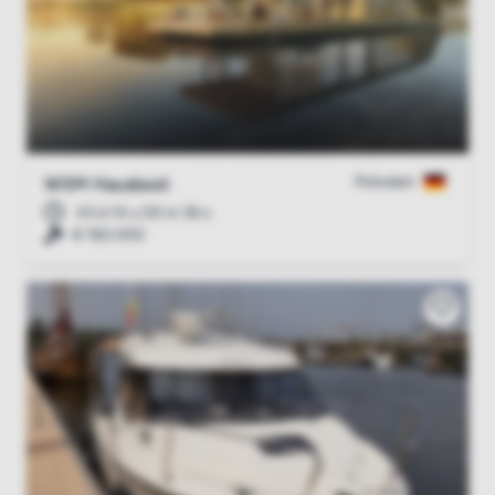
Potsdam
WSM Hausboot
43 d 14 u 00 m 35 s
€ 160.000