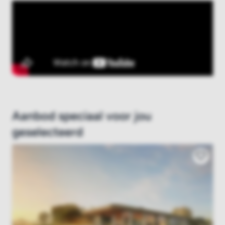
Aanbod speciaal voor jou
geselecteerd