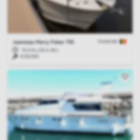
Oostende
Jeanneau Merry Fisher 795
15 d 14 u 05 m 35 s
€ 29.000