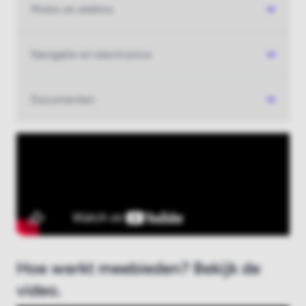
Motor en elektra
Nieuw bij Boatauction.com?
Registreer hier
Navigatie en electronica
Documenten
Hoe werkt meebieden? Bekijk de
video.