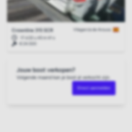
Vilagarcía de Arousa
Crownline 315 SCR
17 d 22 u 45 m 40 s
€ 24.500
Jouw boot verkopen?
Volgende maand kan je boot al verkocht zijn.
Direct aanmelden