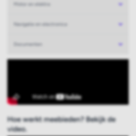
Motor en elektra
Nieuw bij Boatauction.com?
Registreer hier
Navigatie en electronica
Documenten
Hoe werkt meebieden? Bekijk de
video.