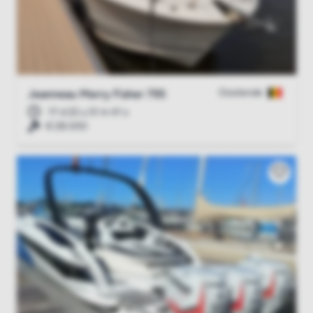
Oostende
Jeanneau Merry Fisher 795
17 d 22 u 51 m 40 s
€ 28.000