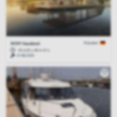
Potsdam
WSM Hausboot
45 d 22 u 46 m 40 s
€ 160.000