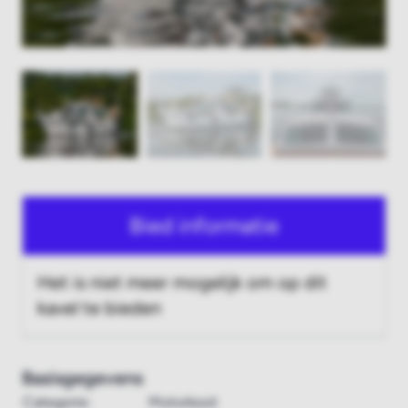
Bied informatie
Het is niet meer mogelijk om op dit
kavel te bieden
Basisgegevens
Categorie:
Motorboot