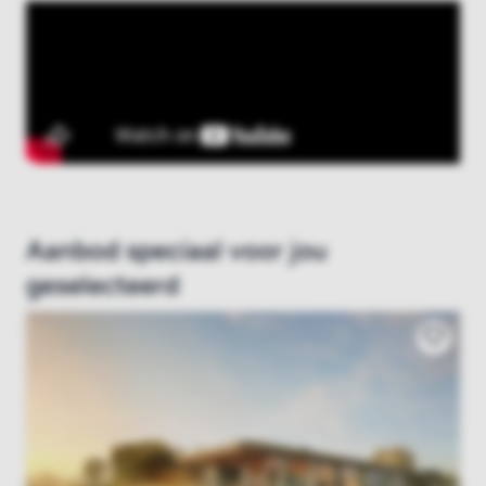
Aanbod speciaal voor jou
geselecteerd