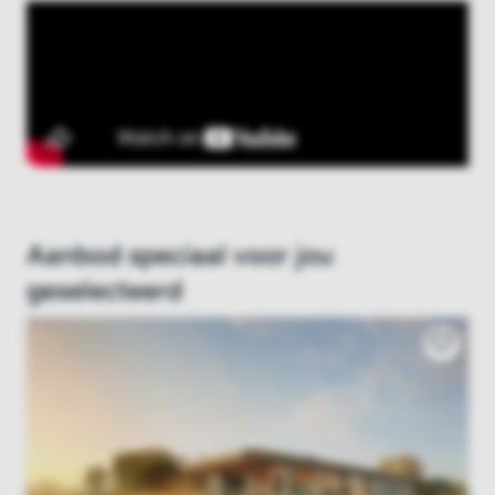
Aanbod speciaal voor jou
geselecteerd