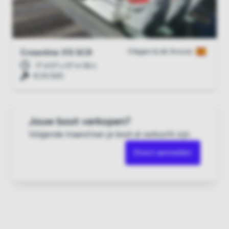
Vilagarcía de Arousa
Crownline 315 SCR
17 d 07 u 57 m 55 s
€ 24.500
Jouw boot verkopen?
Volgende maand kan je boot al verkocht zijn.
Direct aanmelden