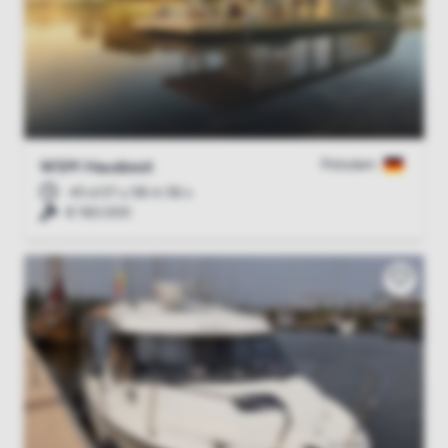
Potsdam
WSM Hausboot
45 d 07 u 58 m 55 s
€ 160.000