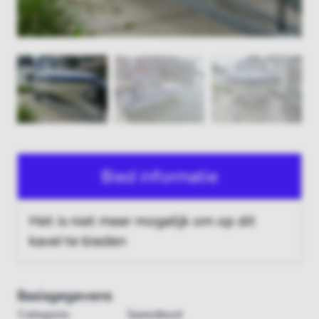
Bied informatie
Het is niet meer mogelijk om op dit
kavel te bieden
Basisgegevens
Categorie:
Speedboot