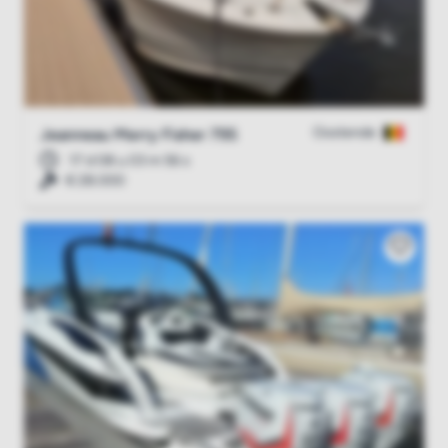
Oostende
Jeanneau Merry Fisher 795
17 d 08 u 03 m 55 s
€ 28.000