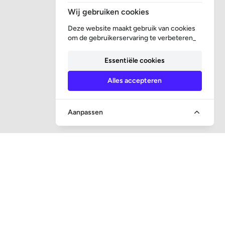
Wij gebruiken cookies
Deze website maakt gebruik van cookies
om de gebruikerservaring te verbeteren_
Essentiële cookies
Alles accepteren
Aanpassen
SNEL NAAR