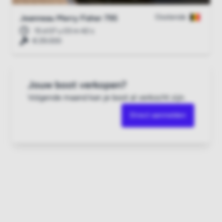
Oostende
Jeanneau Merry Fisher 795
15 d 07 u 03 m 41 s
€ 29.000
Jouw boot verkopen?
Volgende maand kan je boot al verkocht zijn.
Direct aanmelden