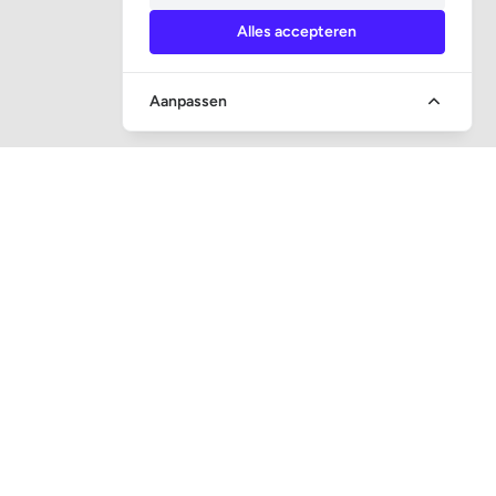
Alles accepteren
Aanpassen
SNEL NAAR
Vraag en antwoord
Veiling toezicht
Executieveilingen
Inschrijven nieuwsbrief