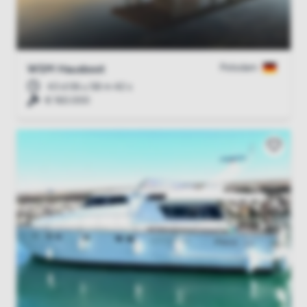
Potsdam
WSM Hausboot
43 d 06 u 58 m 41 s
€ 160.000