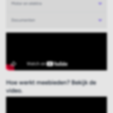
Motor en elektra
Nieuw bij Boatauction.com?
Registreer hier
Documenten
Hoe werkt meebieden? Bekijk de
video.