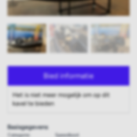
Bied informatie
Het is niet meer mogelijk om op dit
kavel te bieden
Basisgegevens
Categorie:
Speedboot