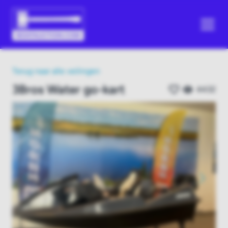
Terug naar alle veilingen
3Bros Water go-kart
4432