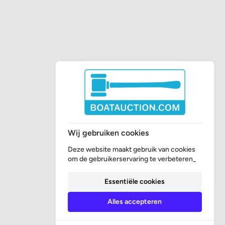
Wij gebruiken cookies
Deze website maakt gebruik van cookies
om de gebruikerservaring te verbeteren_
Essentiële cookies
Alles accepteren