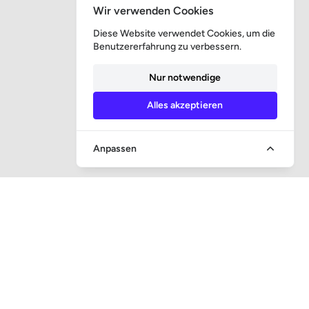
Wir verwenden Cookies
Diese Website verwendet Cookies, um die
Benutzererfahrung zu verbessern.
Nur notwendige
Alles akzeptieren
Anpassen
SCHNELLER ZUGANG