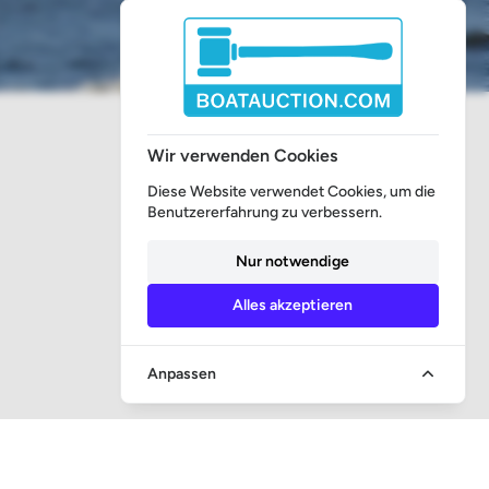
Wir verwenden Cookies
Diese Website verwendet Cookies, um die
Benutzererfahrung zu verbessern.
Nur notwendige
Alles akzeptieren
Anpassen