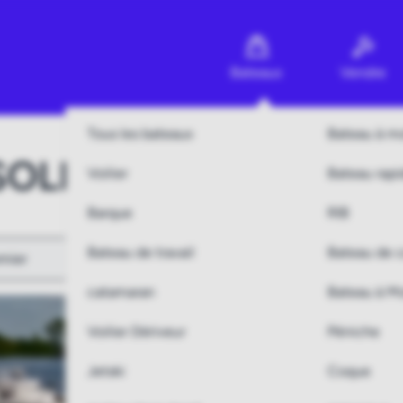
Bateaux
Vendre
Tous les bateaux
Bateau à m
SOLE
Voilier
Bateau rapi
Barque
RIB
Bateau de travail
Bateau de 
catamaran
Bateau à M
Voilier Dériveur
Péniche
Jetski
Coque