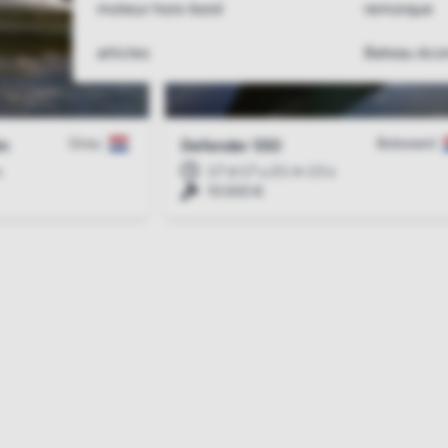
moteur hors-bord
remorque
articles
Bateau éc
Grou
Bolsward
in
Defender 550
s
17 d 17 u 21 m 12 s
10 000 €