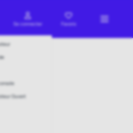
Se connecter
Favoris
oteur
de
console
oteur Ouvert