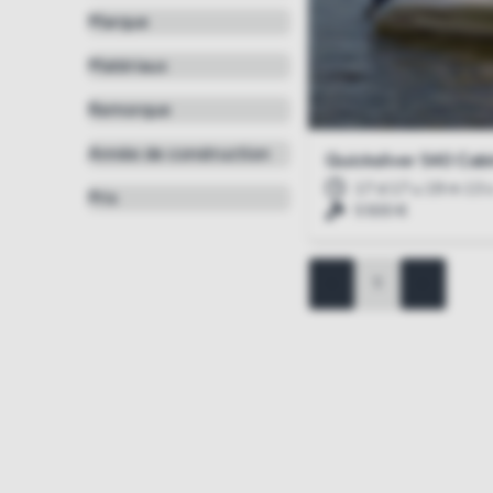
Marque
Matériaux
Remorque
Année de construction
Quicksilver 540 Cab
17 d 17 u 19 m 12 
Prix
5 500 €
<
1
>