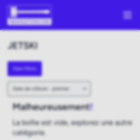
JETSKI
Open filters
Malheureusement
!
La boîte est vide, explorez une autre
catégorie.