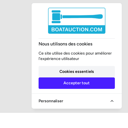
Nous utilisons des cookies
Ce site utilise des cookies pour améliorer
l'expérience utilisateur
Cookies essentiels
Accepter tout
Personnaliser