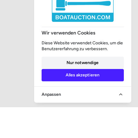
Wir verwenden Cookies
Diese Website verwendet Cookies, um die
Benutzererfahrung zu verbessern.
Nur notwendige
Alles akzeptieren
Anpassen