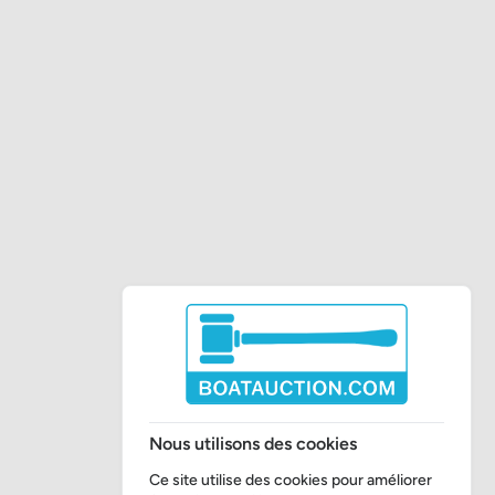
Nous utilisons des cookies
Ce site utilise des cookies pour améliorer