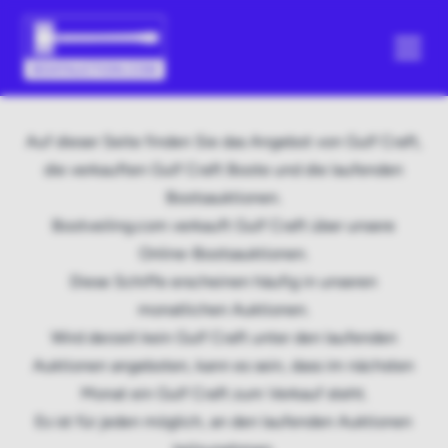
Auf dieser Seite finden Sie das Angebot von Gulf Craft,
die verkauften Gulf Craft Boote und die laufenden
Bootsauktionen.
Bootveiling.com verkauft Gulf Craft über unsere
Online-Bootsauktionen.
Diese Schiffe erscheinen häufig in unseren
monatlichen Auktionen.
Wird derzeit kein Gulf Craft unter den laufenden
Auktionen angeboten, kann es sein, dass im nächsten
Monat ein Gulf Craft zum Verkauf steht.
Es ist für jeden möglich, an den laufenden Auktionen