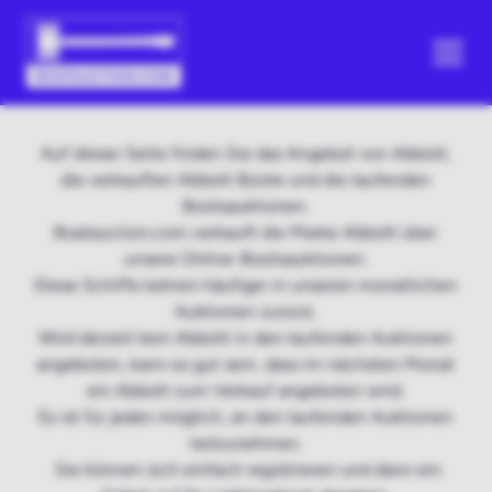
Auf dieser Seite finden Sie das Angebot von Abbott,
die verkauften Abbott Boote und die laufenden
Bootsauktionen.
Boatauction.com verkauft die Marke Abbott über
unsere Online-Bootsauktionen.
Diese Schiffe kehren häufiger in unseren monatlichen
Auktionen zurück.
Wird derzeit kein Abbott in den laufenden Auktionen
angeboten, kann es gut sein, dass im nächsten Monat
ein Abbott zum Verkauf angeboten wird.
Es ist für jeden möglich, an den laufenden Auktionen
teilzunehmen.
Sie können sich einfach registrieren und dann ein