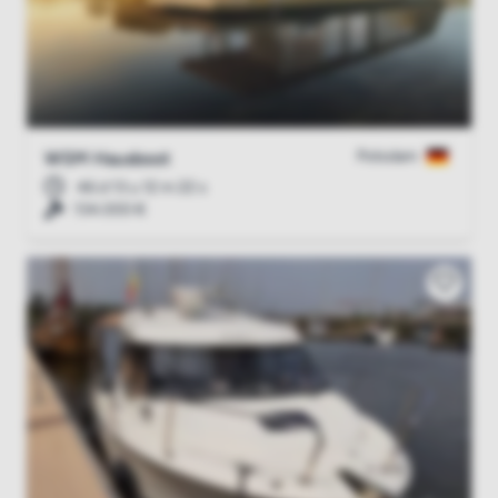
Potsdam
WSM Hausboot
46 d 13 u 12 m 21 s
134.000 €