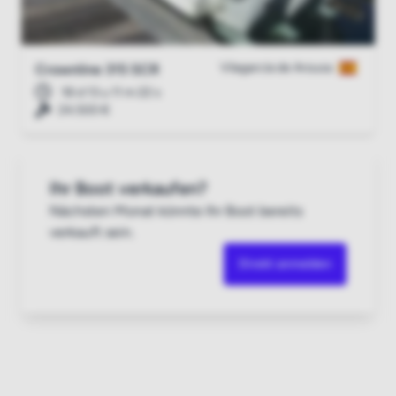
Vilagarcía de Arousa
Crownline 315 SCR
18 d 13 u 11 m 21 s
24.500 €
Ihr Boot verkaufen?
Nächsten Monat könnte Ihr Boot bereits
verkauft sein.
Direkt anmelden