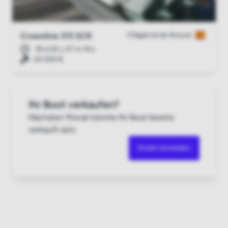
Vilagarcía de Arousa
Crownline 315 SCR
18 d 02 u 37 m 18 s
24.500 €
Ihr Boot verkaufen?
Nächsten Monat könnte Ihr Boot bereits
verkauft sein.
Direkt anmelden