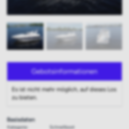
Gebotsinformationen
Es ist nicht mehr möglich, auf dieses Los
zu bieten.
Basisdaten
Kategorie:
Schnellboot