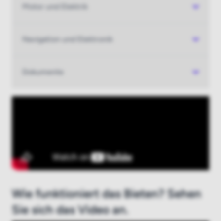
Motor und Elektrik
Neu bei boatauction.com?
Hier registrieren
Navigation und Elektronik
Dokumente
Wie funktioniert das Bieten? Sehen
Sie sich das Video an.