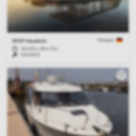
Potsdam
WSM Hausboot
46 d 02 u 38 m 18 s
134.000 €