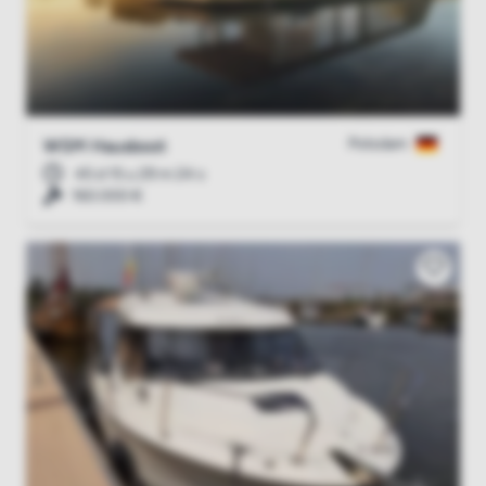
Potsdam
WSM Hausboot
45 d 15 u 29 m 23 s
160.000 €