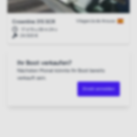
Vilagarcía de Arousa
Crownline 315 SCR
17 d 15 u 28 m 23 s
24.500 €
Ihr Boot verkaufen?
Nächsten Monat könnte Ihr Boot bereits
verkauft sein.
Direkt anmelden