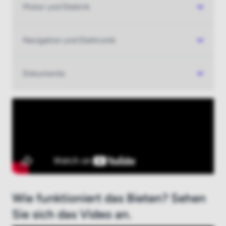
Motor und Elektrik
Neu bei boatauction.com?
Hier registrieren
Navigation und Elektronik
Dokumente
Wie funktioniert das Bieten? Sehen
Sie sich das Video an.