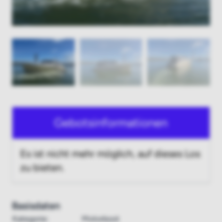
Gebotsinformationen
Es ist nicht mehr möglich, auf dieses Los
zu bieten.
Basisdaten
Kategorie:
Motorboot