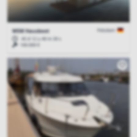
Potsdam
WSM Hausboot
45 d 12 u 49 m 38 s
160.000 €