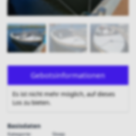
Gebotsinformationen
Es ist nicht mehr möglich, auf dieses
Los zu bieten.
Basisdaten
Kategorie:
Sloep