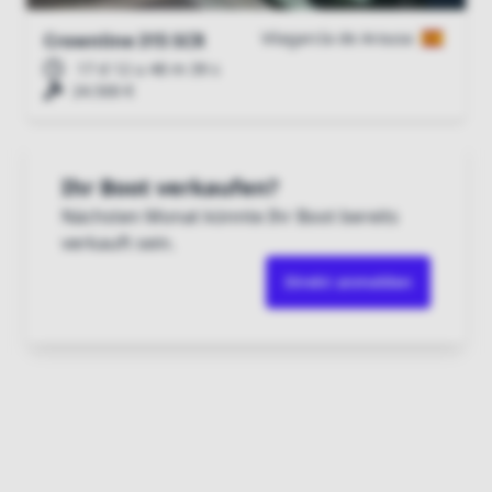
Vilagarcía de Arousa
Crownline 315 SCR
17 d 12 u 48 m 38 s
24.500 €
Ihr Boot verkaufen?
Nächsten Monat könnte Ihr Boot bereits
verkauft sein.
Direkt anmelden