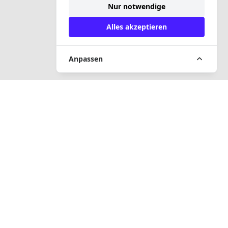
Nur notwendige
Alles akzeptieren
Anpassen
SCHNELLER ZUGANG
Frage und Antwort
Gerichtsvollzieheraufsicht
Zwangsversteigerungen