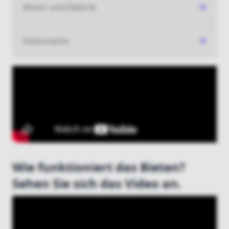
Gebot abgeben
Motor und Elektrik
Neu bei boatauction.com?
Hier registrieren
Dokumente
Wie funktioniert das Bieten?
Sehen Sie sich das Video an.