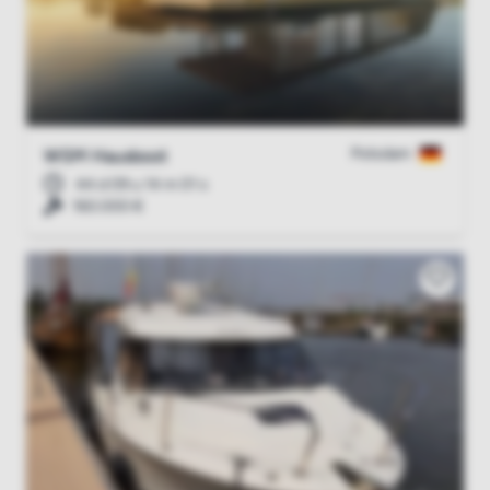
Potsdam
WSM Hausboot
44 d 09 u 14 m 00 s
160.000 €