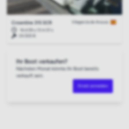
Vilagarcía de Arousa
Crownline 315 SCR
16 d 09 u 13 m 00 s
24.500 €
Ihr Boot verkaufen?
Nächsten Monat könnte Ihr Boot bereits
verkauft sein.
Direkt anmelden