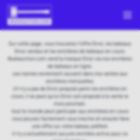
Sur cette page, vous trouverez l'offre Emzi, les bateaux
Emzi vendus et les enchères de bateaux en cours.
Boatauction.com vend la marque Emzi via nos enchères
de bateaux en ligne.
ces navires reviennent souvent dans nos ventes aux
enchères mensuelles.
s'il n'y a pas de Emzi proposé parmi les enchères en
cours, il se peut qu'un Emzi soit proposé à la vente le
mois prochain.
tout le monde peut participer aux enchères en cours
vous pouvez facilement vous inscrire et ensuite faire
une offre sur votre bateau préféré.
il n'y a actuellement aucune enchère active pour ce